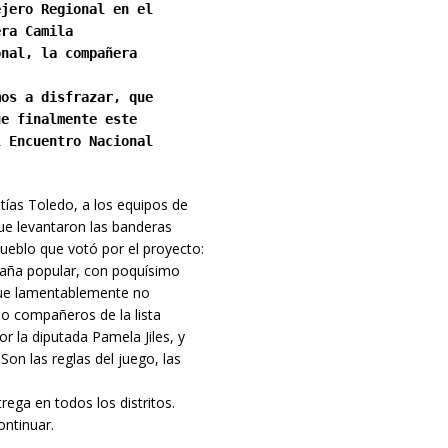
ejero Regional en el
era Camila
onal, la compañera
mos a disfrazar, que
ue finalmente este
l Encuentro Nacional
as Toledo, a los equipos de
que levantaron las banderas
ueblo que votó por el proyecto:
paña popular, con poquísimo
 que lamentablemente no
so compañeros de la lista
 la diputada Pamela Jiles, y
on las reglas del juego, las
rega en todos los distritos.
ntinuar.