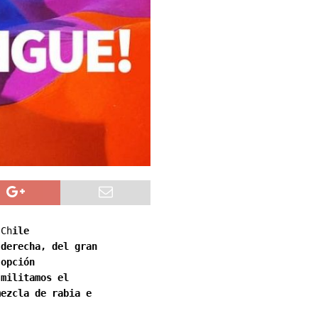
 Ch
ile
-derecha, del gran
 opción
 militamos el
mezcla de rabia e