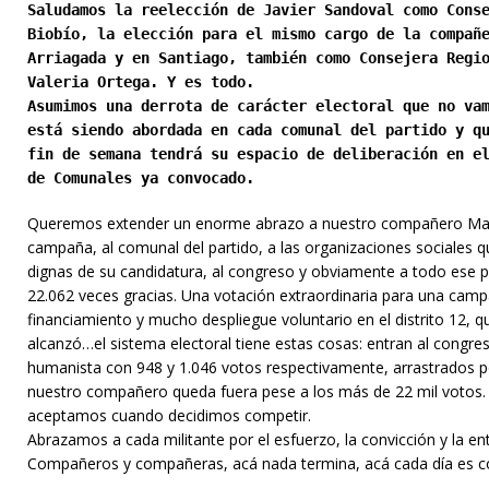
Saludamos la reelección de Javier Sandoval como Cons
Biobío, la elección para el mismo cargo de la compañ
Arriagada y en Santiago, también como Consejera Regi
Valeria Ortega. Y es todo.
Asumimos una derrota de carácter electoral que no va
está siendo abordada en cada comunal del partido y q
fin de semana tendrá su espacio de deliberación en e
de Comunales ya convocado.
Queremos extender un enorme abrazo a nuestro compañero Matí
campaña, al comunal del partido, a las organizaciones sociales 
dignas de su candidatura, al congreso y obviamente a todo ese p
22.062 veces gracias. Una votación extraordinaria para una cam
financiamiento y mucho despliegue voluntario en el distrito 12,
alcanzó…el sistema electoral tiene estas cosas: entran al congre
humanista con 948 y 1.046 votos respectivamente, arrastrados por
nuestro compañero queda fuera pese a los más de 22 mil votos. S
aceptamos cuando decidimos competir.
Abrazamos a cada militante por el esfuerzo, la convicción y la ent
Compañeros y compañeras, acá nada termina, acá cada día es co