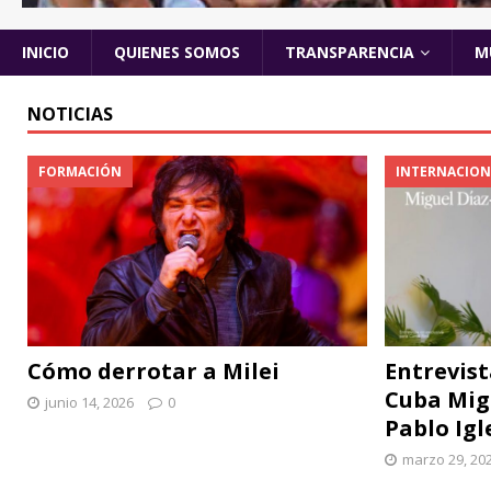
INICIO
QUIENES SOMOS
TRANSPARENCIA
M
NOTICIAS
FORMACIÓN
INTERNACION
Cómo derrotar a Milei
Entrevist
Cuba Mig
junio 14, 2026
0
Pablo Igl
marzo 29, 20