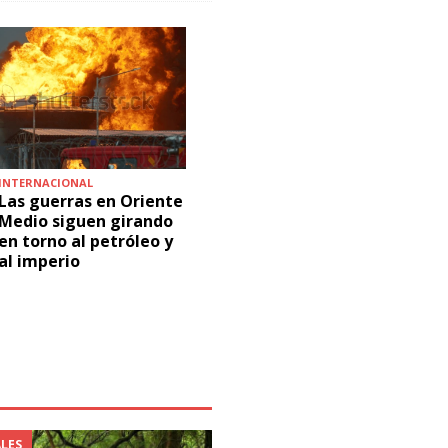
INTERNACIONAL
INTERNACIONAL
LUCHAS
Las guerras en Oriente
Cuba está en peligro
Parti
Medio siguen girando
San A
en torno al petróleo y
térmi
al imperio
repre
Carab
desal
Camp
Anto
LES