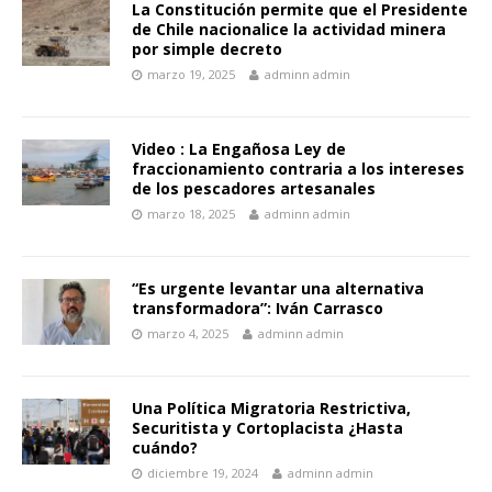
La Constitución permite que el Presidente
de Chile nacionalice la actividad minera
por simple decreto
marzo 19, 2025
adminn admin
Video : La Engañosa Ley de
fraccionamiento contraria a los intereses
de los pescadores artesanales
marzo 18, 2025
adminn admin
“Es urgente levantar una alternativa
transformadora”: Iván Carrasco
marzo 4, 2025
adminn admin
Una Política Migratoria Restrictiva,
Securitista y Cortoplacista ¿Hasta
cuándo?
diciembre 19, 2024
adminn admin