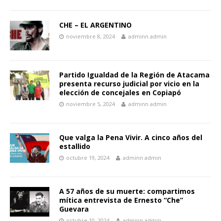
CHE – EL ARGENTINO
noviembre 8, 2024
adminn admin
Partido Igualdad de la Región de Atacama
presenta recurso judicial por vicio en la
elección de concejales en Copiapó
noviembre 5, 2024
adminn admin
Que valga la Pena Vivir. A cinco años del
estallido
octubre 19, 2024
adminn admin
A 57 años de su muerte: compartimos
mítica entrevista de Ernesto “Che”
Guevara
octubre 10, 2024
adminn admin