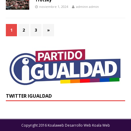
noviembre 1, 2024
adminn admin
1
2
3
»
TWITTER IGUALDAD
Copyright 2016 Koalaweb Desarrollo Web Koala Web