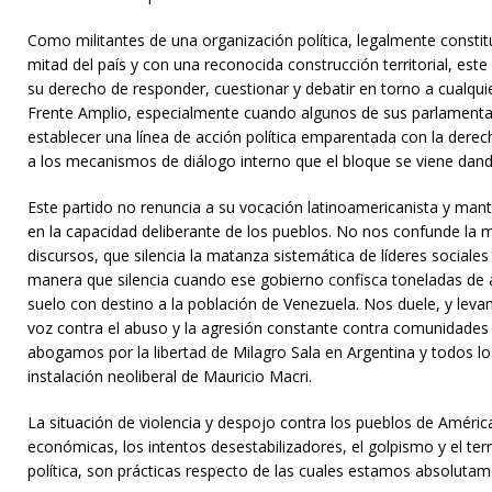
Como militantes de una organización política, legalmente constitu
mitad del país y con una reconocida construcción territorial, est
su derecho de responder, cuestionar y debatir en torno a cualqu
Frente Amplio, especialmente cuando algunos de sus parlamenta
establecer una línea de acción política emparentada con la dere
a los mecanismos de diálogo interno que el bloque se viene dand
Este partido no renuncia a su vocación latinoamericanista y mant
en la capacidad deliberante de los pueblos. No nos confunde la m
discursos, que silencia la matanza sistemática de líderes social
manera que silencia cuando ese gobierno confisca toneladas de 
suelo con destino a la población de Venezuela. Nos duele, y le
voz contra el abuso y la agresión constante contra comunidade
abogamos por la libertad de Milagro Sala en Argentina y todos los
instalación neoliberal de Mauricio Macri.
La situación de violencia y despojo contra los pueblos de América
económicas, los intentos desestabilizadores, el golpismo y el t
política, son prácticas respecto de las cuales estamos absolutam