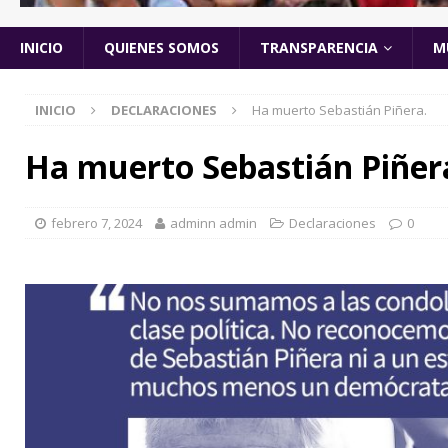
INICIO
QUIENES SOMOS
TRANSPARENCIA
M
INICIO
DECLARACIONES
Ha muerto Sebastián Piñera.
Ha muerto Sebastián Piñer
febrero 7, 2024
adminn admin
Declaraciones
0