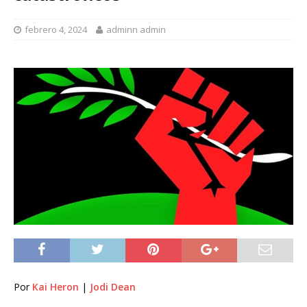
febrero 4, 2024
adminn admin
Por
Kai Heron
|
Jodi Dean