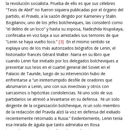
la revolución socialista. Prueba de ello es que sus célebres
“Tesis de Abril” no fueron siquiera publicadas por el órgano del
partido, el
Pravda
, a la sazón dirigido por Kamenev y Stalin.
Bogdanov, uno de los jefes bolcheviques, las consideró como
“el delirio de un loco” y hasta su esposa, Nadezhda Krupskaya,
confesaba en voz baja a sus amistades sus temores de que
“Lenin se haya vuelto loco.”
[3]
En el mismo sentido se
explaya uno de los más autorizados biógrafos de Lenin, el
historiador francés Gérard Walter. Narra en su libro que
cuando Lenin fue invitado por los delegados bolcheviques a
presentar sus tesis en el cuartel general del Soviet en el
Palacio de Tauride, luego de su intervención hubo de
enfrentarse a “un ininterrumpido desfile de oradores que
abrumaron a Lenin, uno con sus invectivas y otros con
sarcasmos o hipócritas condolencias. Ni uno solo de sus
partidarios se atrevió a levantarse en su defensa. Ni un solo
dirigente de la organización bolchevique, ni un solo miembro
de la redacción del Pravda alzó la voz en defensa del exiliado
recientemente retornado a Rusia.” Evidentemente, Lenin tenía
esa mirada de águila que tanto admiraba en Rosa