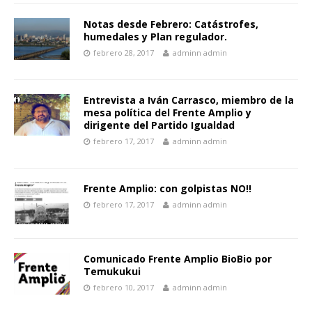
Notas desde Febrero: Catástrofes,
humedales y Plan regulador.
febrero 28, 2017
adminn admin
Entrevista a Iván Carrasco, miembro de la
mesa política del Frente Amplio y
dirigente del Partido Igualdad
febrero 17, 2017
adminn admin
Frente Amplio: con golpistas NO!!
febrero 17, 2017
adminn admin
Comunicado Frente Amplio BioBio por
Temukukui
febrero 10, 2017
adminn admin