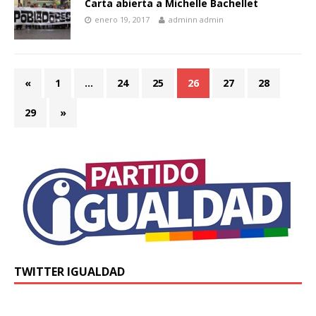
Carta abierta a Michelle Bachellet
enero 19, 2017
adminn admin
«
1
…
24
25
26
27
28
29
»
TWITTER IGUALDAD