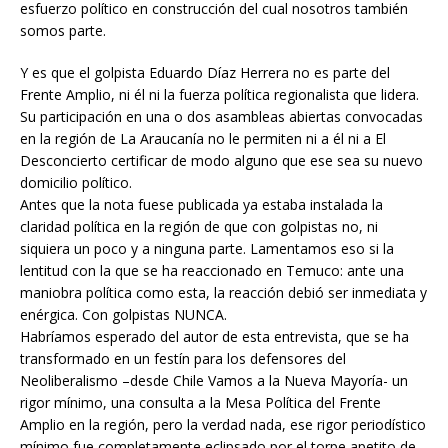
esfuerzo polí
tico en construcción del cual nosotros también
somos parte.
Y es que el golpista Eduardo Díaz Herrera no es parte del
Frente Amplio, ni él ni la fuerza política regionalista que lidera.
Su participación en una o dos asambleas abiertas convocadas
en la región de La Araucanía no le permiten ni a él ni a El
Desconcierto certificar de modo alguno que ese sea su nuevo
domicilio político.
Antes que la nota fuese publicada ya estaba instalada la
claridad política en la región de que con golpistas no, ni
siquiera un poco y a ninguna parte. Lamentamos eso si la
lentitud con la que se ha reaccionado en Temuco: ante una
maniobra política como esta, la reacción debió ser inmediata y
enérgica. Con golpistas NUNCA.
Habríamos esperado del autor de esta entrevista, que se ha
transformado en un festín para los defensores del
Neoliberalismo –desde Chile Vamos a la Nueva Mayoría- un
rigor mínimo, una consulta a la Mesa Política del Frente
Amplio en la región, pero la verdad nada, ese rigor periodístico
mínimo fue completamente eclipsado por el torpe apetito de