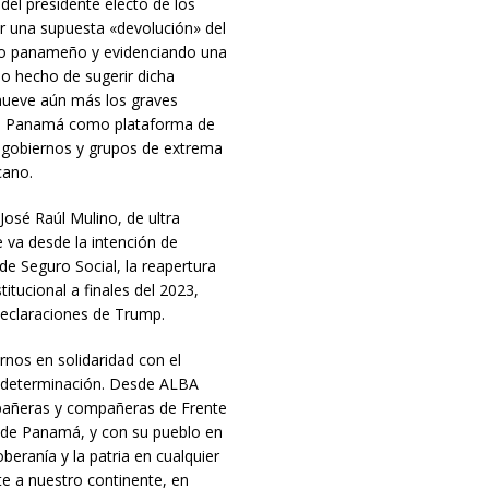
del presidente electo de los
r una supuesta «devolución» del
lo panameño y evidenciando una
lo hecho de sugerir dicha
omueve aún más los graves
do a Panamá como plataforma de
e gobiernos y grupos de extrema
cano.
osé Raúl Mulino, de ultra
e va desde la intención de
 de Seguro Social, la reapertura
tucional a finales del 2023,
declaraciones de Trump.
rnos en solidaridad con el
todeterminación. Desde ALBA
añeras y compañeras de Frente
 de Panamá, y con su pueblo en
beranía y la patria en cualquier
te a nuestro continente, en