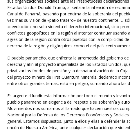
sus organizaciones sociales ante las irrespetuosas declaraciones 
Estados Unidos Donald Trump, al señalar la intención de reclama
Canal de Panamá, pasando por encima de la soberanía del pueb
vez más su visión de «patio trasero» de nuestro continente. El só
«devolución» no solo violenta el derecho internacional, sino pr
conflictos geopolíticos en la región al intentar continuar usan
agresión de la región contra otros pueblos con la complicidad d
derecha de la región y oligárquicos como el del país centroameri
El pueblo panameño, que enfrenta la arremetida del gobierno de J
derecha y afin al proyecto imperialista de los Estados Unidos, qu
privatizar los fondos de pensión y la desnaturalización de la Caja
del proyecto minero de First Quantum Minerals, declarado inconsti
entre otros grandes temas, está en peligro, sumando ahora las 
Es urgente difundir esta información por todo el mundo y levanta
pueblo panameño en exigencia del respeto a su soberanía y au
Movimientos nos sumamos al llamado que hacen nuestras comp
Nacional por la Defensa de los Derechos Económicos y Sociales
general. Estamos dispuestos, junto a ellos y ellas a defender la so
rincón de Nuestra América, ante cualquier declaración que violen