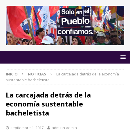
INICIO
NOTICIAS
La carcajada detrás de la economía
sustentable bacheletista
La carcajada detrás de la
economía sustentable
bacheletista
septiembre 1, 2017
adminn admin