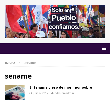
INICIO
sename
sename
El Sename y eso de morir por pobre
julio 6, 2017
adminn admin