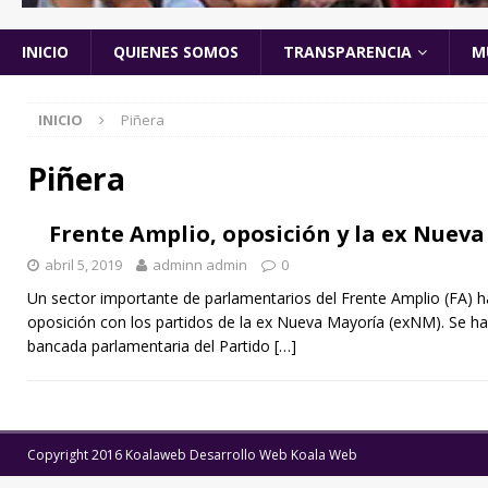
INICIO
QUIENES SOMOS
TRANSPARENCIA
M
INICIO
Piñera
Piñera
Frente Amplio, oposición y la ex Nuev
abril 5, 2019
adminn admin
0
Un sector importante de parlamentarios del Frente Amplio (FA) 
oposición con los partidos de la ex Nueva Mayoría (exNM). Se han
bancada parlamentaria del Partido
[…]
Copyright 2016 Koalaweb Desarrollo Web Koala Web