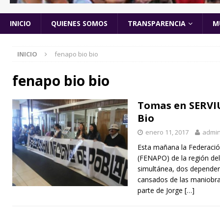
INICIO
QUIENES SOMOS
TRANSPARENCIA
M
INICIO
fenapo bio bio
fenapo bio bio
Tomas en SERVIU
Bio
enero 11, 2017
admi
Esta mañana la Federació
(FENAPO) de la región de
simultánea, dos dependenc
cansados de las maniobras
parte de Jorge
[…]